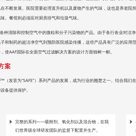
也在不断发展。医院需要处理直升机以及废物产生的气味，这也是养老院
气味。餐馆则必须应对厨房排气和垃圾气味。
产各种清除和控制空气中的微粒和分子污染物的产品。由于各行各业对洁净
电子和制药的超洁净空气到预防医院感染传播，这些产品具有广泛的应用
，使AAF国际在全面空气过滤解决方案的设计方面独树一帜。
方案
F™（发音为“SAFE”）系列产品的发展，成为行业的翘楚之一。结合我们
和设备提供保护。
完整的系列——吸附剂、氧化剂以及混合物，在我
们世界级全球研发团队的监督下配置并生产。