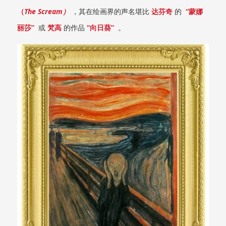
（
The Scream
）
，其在绘画界的声名堪比
达芬奇
的
“蒙娜
丽莎”
或
梵高
的作品
“向日葵”
。