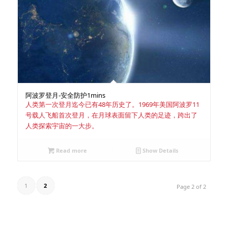
阿波罗登月-安全防护
1mins
人类第一次登月迄今已有48年历史了。1969年美国阿波罗11
号载人飞船首次登月，在月球表面留下人类的足迹，跨出了
人类探索宇宙的一大步。
Read more
Show Details
1
2
Page 2 of 2