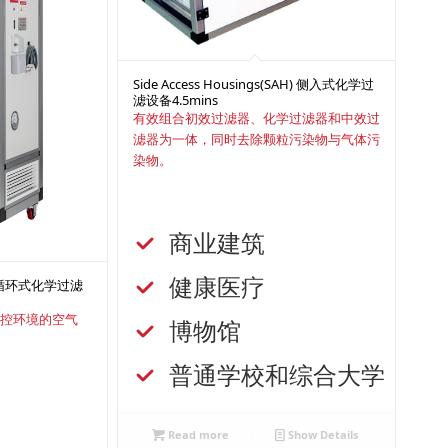
Side Access Housings(SAH) 侧入式化学过
滤设备
4.5mins
有效组合初效过滤器、化学过滤器和中效过
滤器为一体，同时去除颗粒污染物与气体污
染物。
商业建筑
数据中心
食品
健康医疗
医院
微电
U) 自循环式化学过滤
受控环境的空气
博物馆
纸浆厂
石化
普通学校和综合大学
废弃物处理
污水
数据中心
Read more
Show Details
医院