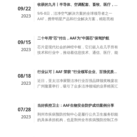
AAF，携带明星产品和行业解决方案，精彩亮相
SEMICON Taiwan 2023 这一全球最大规模的半导
体年度...
二十年用“芯”付出，AAF为“中国芯”保驾护航
09/15
芯片是现代社会的神经中枢，它们嵌入在几乎所有
2023
技术和行业中，推动着信息技术、通信、医疗、能
源、制造和国防等领域的进步。
行业认可丨AAF 荣获 “行业领军企业、百强优质供应商” 双项殊荣
08/18
近日，亚太洁净展暨洁净行业百强品牌颁奖晚宴在
2023
广州隆重举行，吸引了众多洁净领域的业界精英汇
聚一堂，共同见证这一荣誉时刻。
当好疾控卫士：AAF生物安全防护成功案例分享
07/28
荆州市疾病预防控制中心是履行公共卫生服务职能
2023
的具体承担机构，也是荆州全市疾病预防控制工作
的技术指导中心。
近期集团参会要闻丨横跨三大洲，中国医疗环境与健康大会、欧洲制药展、数据中心大会…
05/19
近日，在广东深圳举行的第十届中国医疗环境与健
2023
康大会暨医用洁净装备工程管理大会掀开了帷幕。