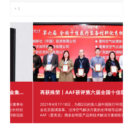
1
1年度大金集团—社长特别奖“优秀创新奖”
再获殊荣丨AAF获评第六届全国十佳医疗装备材料优秀供应商奖
长
2021年4月17-18日，为期2日的第八届中国医疗环境与健康大
别
会在京圆满落幕。洁净空气解决方案的全球领导品牌之一的
疫
AAF（爱美克）携多款明星产品和技术解决方案精彩亮相展会
解
现场，赢得了众多专业观众和行业专家的驻足参观，现场交流
侵
并达成合作意向的客户络绎不绝。
收获的九月丨半导体、空调配套、畜牧、医疗，AAF助推多领域创新发展！
09/22
9/6-8日，洁净空气解决方案的全球领导者之一
2023